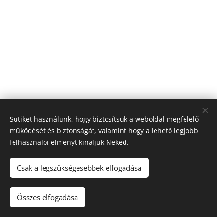
Sütiket használunk, hogy biztosítsuk a weboldal megfelelő
működését és biztonságát, valamint hogy a lehető legjobb
felhasználói élményt kínáljuk Neked.
© 2026 Nagyfólia Kft. Minden jog fenntartva
Sütik
Csak a legszükségesebbek elfogadása
Összes elfogadása
Kosárba