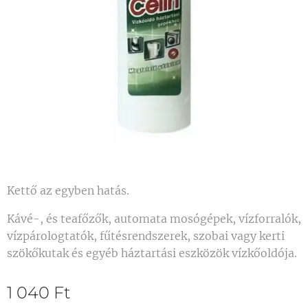
Kettő az egyben hatás.
Kávé-, és teafőzők, automata mosógépek, vízforralók,
vízpárologtatók, fűtésrendszerek, szobai vagy kerti
szökőkutak és egyéb háztartási eszközök vízkőoldója.
1 040
Ft