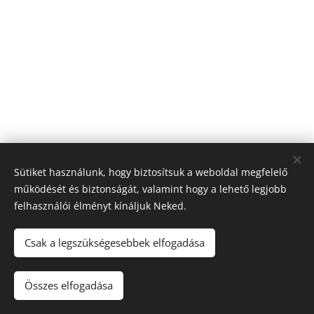
Sütiket használunk, hogy biztosítsuk a weboldal megfelelő
működését és biztonságát, valamint hogy a lehető legjobb
felhasználói élményt kínáljuk Neked.
© 2026 Nagyfólia Kft. Minden jog fenntartva
Sütik
Csak a legszükségesebbek elfogadása
Összes elfogadása
Kosárba