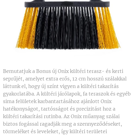
Bemutatjuk a Bonus új Onix kültéri terasz- és kerti
seprűjét, amelyet extra erős, 12 cm hosszú szálakkal
láttunk el, hogy új színt vigyen a kültéri takarítás
gyakorlatába. A kültéri járólapok, fa teraszok és egyéb
sima felületek karbantartásához ajánlott Onix
hatékonyságot, tartósságot és precizitást hoz a
kültéri takarítási rutinba. Az Onix műanyag szálai
biztos fogással ragadják meg a szennyeződéseket,
törmeléket és leveleket, így kültéri területei