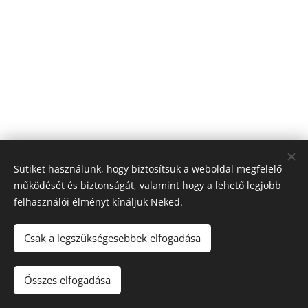
Sütiket használunk, hogy biztosítsuk a weboldal megfelelő
működését és biztonságát, valamint hogy a lehető legjobb
felhasználói élményt kínáljuk Neked.
© 2026 Nagyfólia Kft. Minden jog fenntartva
Sütik
Csak a legszükségesebbek elfogadása
Összes elfogadása
Kosárba