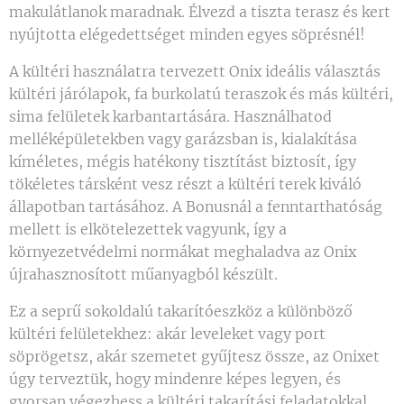
makulátlanok maradnak. Élvezd a tiszta terasz és kert
nyújtotta elégedettséget minden egyes söprésnél!
A kültéri használatra tervezett Onix ideális választás
kültéri járólapok, fa burkolatú teraszok és más kültéri,
sima felületek karbantartására. Használhatod
melléképületekben vagy garázsban is, kialakítása
kíméletes, mégis hatékony tisztítást biztosít, így
tökéletes társként vesz részt a kültéri terek kiváló
állapotban tartásához. A Bonusnál a fenntarthatóság
mellett is elkötelezettek vagyunk, így a
környezetvédelmi normákat meghaladva az Onix
újrahasznosított műanyagból készült.
Ez a seprű sokoldalú takarítóeszköz a különböző
kültéri felületekhez: akár leveleket vagy port
söprögetsz, akár szemetet gyűjtesz össze, az Onixet
úgy terveztük, hogy mindenre képes legyen, és
gyorsan végezhess a kültéri takarítási feladatokkal.