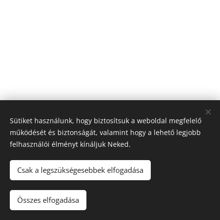
Sütiket használunk, hogy biztosítsuk a weboldal megfelelő
működését és biztonságát, valamint hogy a lehető legjobb
felhasználói élményt kínáljuk Neked.
© 2026 Nagyfólia Kft. Minden jog fenntartva
Sütik
Csak a legszükségesebbek elfogadása
Összes elfogadása
Kosárba