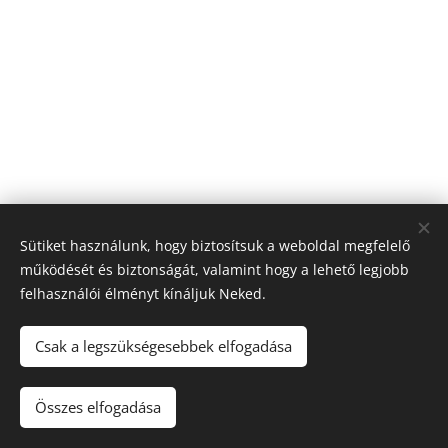
Sütiket használunk, hogy biztosítsuk a weboldal megfelelő
működését és biztonságát, valamint hogy a lehető legjobb
felhasználói élményt kínáljuk Neked.
© 2026 Nagyfólia Kft. Minden jog fenntartva
Sütik
Csak a legszükségesebbek elfogadása
Összes elfogadása
Kosárba