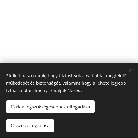
Sütiket használunk, hogy biztosítsuk a weboldal megfelelő
működését és biztonságát, valamint hogy a lehető legjobb
felhasználói élményt kínáljuk Neked.
© 2026 Nagyfólia Kft. Minden jog fenntartva
Sütik
Csak a legszükségesebbek elfogadása
Összes elfogadása
Kosárba