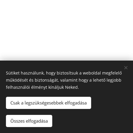
Sütiket használunk, hogy biztosítsuk a weboldal megfelelő
működését és biztonságát, valamint hogy a lehető legjobb
felhasználói élményt kínáljuk Neked.
© 2026 Nagyfólia Kft. Minden jog fenntartva
Sütik
Csak a legszükségesebbek elfogadása
Összes elfogadása
Kosárba