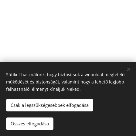
Sütiket használunk, hogy biztosítsuk a weboldal megfelelő
működését és biztonságát, valamint hogy a lehető legjobb
felhasználói élményt kínáljuk Neked.
© 2026 Nagyfólia Kft. Minden jog fenntartva
Sütik
Csak a legszükségesebbek elfogadása
Összes elfogadása
Kosárba