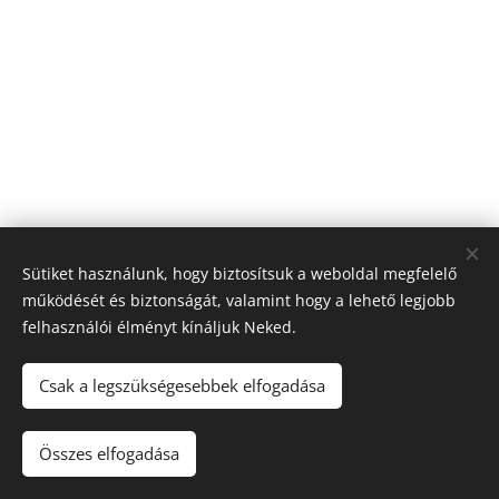
Sütiket használunk, hogy biztosítsuk a weboldal megfelelő
működését és biztonságát, valamint hogy a lehető legjobb
felhasználói élményt kínáljuk Neked.
© 2026 Nagyfólia Kft. Minden jog fenntartva
Sütik
Csak a legszükségesebbek elfogadása
Összes elfogadása
Kosárba