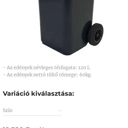
- Az edények névleges térfogata: 120 L
- Az edények nettó töltő tömege: 60kg
Variáció kiválasztása:
Szín