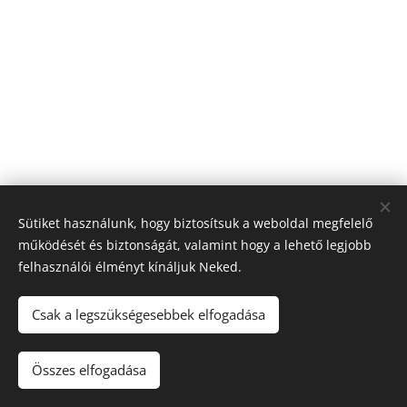
Sütiket használunk, hogy biztosítsuk a weboldal megfelelő
működését és biztonságát, valamint hogy a lehető legjobb
felhasználói élményt kínáljuk Neked.
© 2026 Nagyfólia Kft. Minden jog fenntartva
Sütik
Csak a legszükségesebbek elfogadása
Összes elfogadása
Kosárba